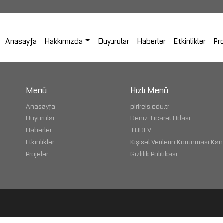
Anasayfa
Hakkımızda
Duyurular
Haberler
Etkinlikler
Pro
Menü
Hızlı Menü
Anasayfa
pirireis.edu.tr
Duyurular
Deniz Ticaret Odası
Haberler
TÜDEV
Etkinlikler
Kişisel Verilerin Korunması Ka
Projeler
Gizlilik Politikası